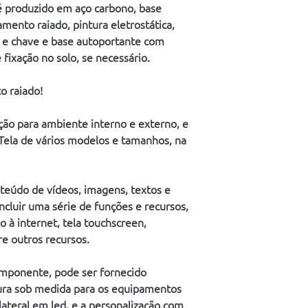
 produzido em aço carbono, base 
(*) Tomadas / USB Car
(*) Porta cartaz / Por
mento raiado, pintura eletrostática, 
(*) Compartimento p
 e chave e base autoportante com 
(*) Compartimento par
fixação no solo, se necessário.
1D/2D
(*) Câmera / Webcam
 raiado!
(*) Suporte para pinp
(*) Base com furação
ão para ambiente interno e externo, e 
(*) Rodas para deslo
(*) Placa de policarb
Tela de vários modelos e tamanhos, na 
(*) Testeira ou latera
iluminação
(*) Dupla face – duas 
teúdo de vídeos, imagens, textos e 
(*) Logo recortado n
incluir uma série de funções e recursos, 
(*) Diversas opções 
à internet, tela touchscreen, 
(*) Adaptação para a
re outros recursos.
(*) Opcionais.
(*) Imagens ilustrativ
mponente, pode ser fornecido 
(*) O produto poderá 
ura sob medida para os equipamentos 
lateral em led, e a personalização com 