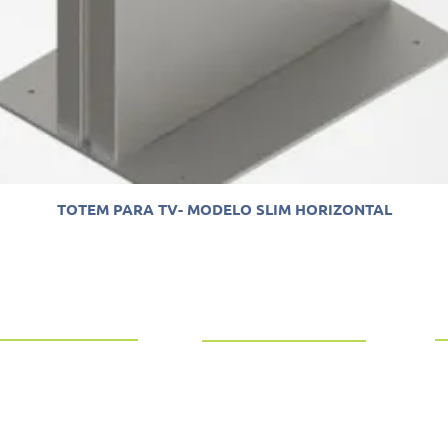
TOTEM PARA TV- MODELO SLIM HORIZONTAL
C
 NÓS
PRODUTOS
OTEM – é uma empresa
TOTEM PARA TV
anos de experiência em
TOTEM PARA TABLET
ia industrial, na produção
ecimento de TOTEM no
TOTEM PARA MONITOR
para todo o Brasil.