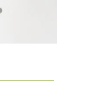
ONTATO
(11) 98438-0649
(11)
4071-3255