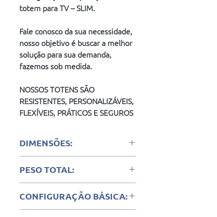
totem para TV – SLIM.
Fale conosco da sua necessidade, 
nosso objetivo é buscar a melhor 
solução para sua demanda, 
fazemos sob medida.
NOSSOS TOTENS SÃO 
RESISTENTES, PERSONALIZÁVEIS, 
FLEXÍVEIS, PRÁTICOS E SEGUROS
DIMENSÕES:
CORPO: (L)x(P)x(A) = 60cm x 15cm x 
PESO TOTAL:
1,80mts
BASE: (L)x(P)x(A) = 60cm x 50cm x 
70 quilogramas
4,75mm
CONFIGURAÇÃO BÁSICA:
- Estrutura em aço carbono