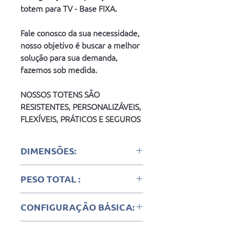
totem para TV - Base FIXA.
Fale conosco da sua necessidade, 
nosso objetivo é buscar a melhor 
solução para sua demanda, 
fazemos sob medida.
NOSSOS TOTENS SÃO 
RESISTENTES, PERSONALIZÁVEIS, 
FLEXÍVEIS, PRÁTICOS E SEGUROS
DIMENSÕES:
CORPO: (L)x(P)x(A) = 88cm x 20cm x 
PESO TOTAL :
2.00mts
BASE: (L)x(P)x(A) = 60cm x 50cm x 
95 quilogramas
4,75mm
CONFIGURAÇÃO BÁSICA:
- Estrutura em aço carbono