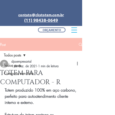
contato@ckstotem.com.br
(11) 98438-0649
ORÇAMENTO
Post
Todos posts
djssempresarial
Todos posts
1 de dez. de 2021
1 min de leitura
TOTEM PARA
Categoria sem título
COMPUTADOR - R
Totem produzido 100% em aço carbono, 
perfeito para autoatendimento cliente 
interno e externo.
Estrutura do totem protege os 